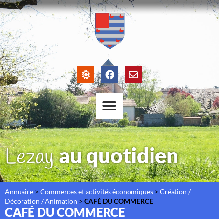
au quotidien
Lezay
Annuaire
>
Commerces et activités économiques
>
Création /
Décoration / Animation
>
CAFÉ DU COMMERCE
CAFÉ DU COMMERCE