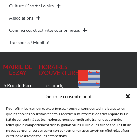
Culture / Sport / Loisirs
Associations
Commerces et activités économiques
Transports / Mobilité
MAIRIE DE
HORAIRES
LEZAY
D'OUVERTURE
5 Rue du Parc
Les lundi,
79120 Lezay
mardi, jeudi
Gérer le consentement
et vendredi
05 49 27
de 9h à 12h
Pour offrir les meilleures expériences, nous utilisons des technologies telles
80 00
et de 14h à
que les cookies pour stocker et/ou accéder aux informations des appareils. Le
fait de consentir à ces technologies nous permettra de traiter des données
17h
telles que le comportement de navigation ou les ID uniques sur ce site. Le fait de
le samedi de
ne pas consentir ou de retirer son consentement peut avoir un effet négatif sur
9h à 12h
certaines caractéristiques et fonctions.